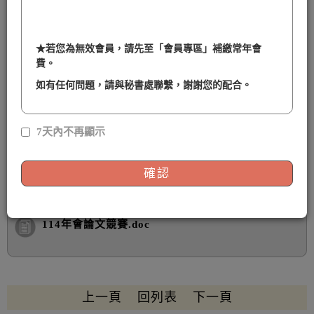
其中與
肥胖
相關議題者則歡迎自由選擇是否參加優秀
學術論文競賽。
發表地點為：臺北醫學大學雙和校區 生醫7樓國際會
★
若您為無效會員，請先至「會員專區」補繳常年會
費。
議廳廣場(教學研究大樓七樓)
＊學術論文發表須知及申請表請下載附件檔
如有任何問題，請與秘書處聯繫，謝謝您的配合。
＊截稿日期至10/12(日)
7天內不再顯示
確認
檔案下載
114年會論文競賽.doc
上一頁
回列表
下一頁