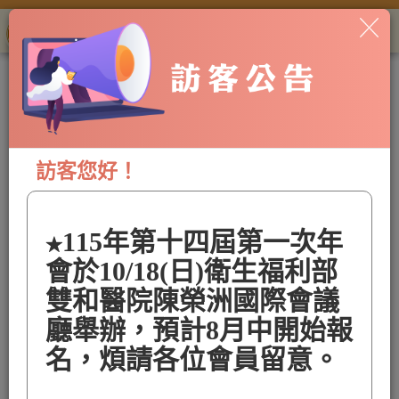
中華民國肥胖研究學會
Togg
Chinese Taipei Society
for the Study of Obesity, CTSSO
navi
首頁
/
最新消息
/
【論文競賽】中華民國肥胖研究學會
第十三屆第三次年會論文競賽徵稿
【論文競賽】中華民國肥胖研
訪客您好！
究學會第十三屆第三次年會論
文競賽徵稿
115年第十四屆第一次年
★
114/08/20 17:25
會於10/18(日)衛生福利部
分享至本文：
雙和醫院陳榮洲國際會議
廳舉辦，預計8月中開始報
歡迎並邀請各位中華民國肥胖研究學會會員提出學術
名，煩請各位會員留意。
論文，於第十三屆第三次中華民國肥胖研究學會年會
發表。
所有與健康相關的議題皆歡迎於年會中發表及參展，