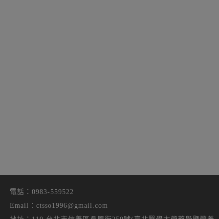
電話：
0983-559522
Email：
ctsso1996@gmail.com