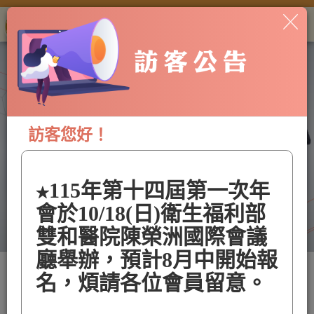
中華民國肥胖研究學會
Togg
Chinese Taipei Society
for the Study of Obesity, CTSSO
navi
訪客您好！
115年第十四屆第一次年
★
會於10/18(日)衛生福利部
雙和醫院陳榮洲國際會議
廳舉辦，預計8月中開始報
最新消息
名，煩請各位會員留意。
更多最新消息
第2屆會員代表選舉-投票通知單及委託書注意事項
115/06/23