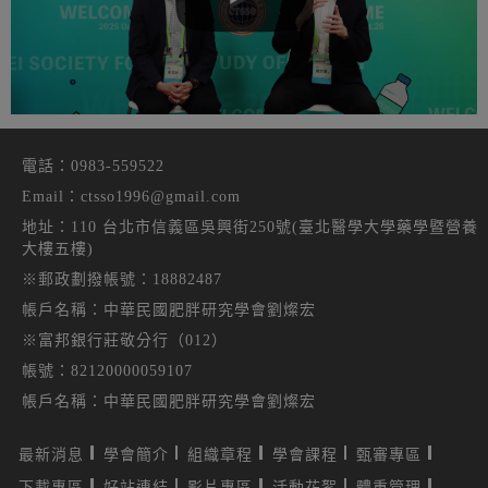
電話：
0983-559522
Email：
ctsso1996@gmail.com
地址：
110 台北市信義區吳興街250號(臺北醫學大學藥學暨營養
大樓五樓)
※郵政劃撥帳號：18882487
帳戶名稱：中華民國肥胖研究學會劉燦宏
※富邦銀行莊敬分行（012）
帳號：82120000059107
帳戶名稱：中華民國肥胖研究學會劉燦宏
最新消息
學會簡介
組織章程
學會課程
甄審專區
下載專區
好站連結
影片專區
活動花絮
體重管理