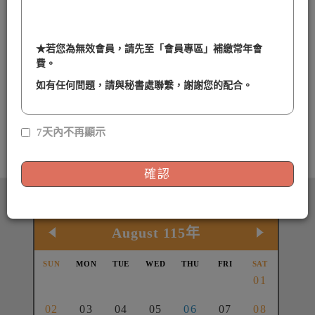
【線上課程簽到連結】115年度肥胖醫學醫療專業
115/04/24
人員核心課程(1)-(3)
★
若您為無效會員，請先至「會員專區」補繳常年會
費。
【線上課程簽到連結】115年度健康體重管理士課
115/05/22
程
如有任何問題，請與秘書處聯繫，謝謝您的配合。
115年【代謝健康的全面革新】學術研討會
115/05/08
7天內不再顯示
【重要通知】因颱風影響，第二屆會員代表選舉投
115/07/10
票日期延期
確認
課程活動表
August 115年
SUN
MON
TUE
WED
THU
FRI
SAT
26
27
28
29
30
31
01
02
03
04
05
06
07
08